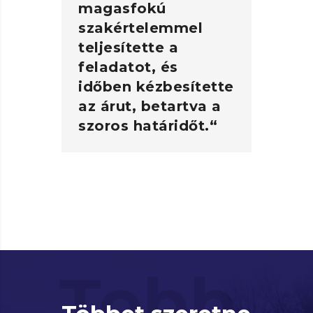
magasfokú
k 
szakértelemmel
pa
teljesítette a
al
feladatot, és
t
időben kézbesítette
b
az árut, betartva a
le
szoros határidőt.“
el
m
si
el
Florina David
Key Account Menedzser
(Oscar Downstream)
Ad
Üg
Tobb
Ad
So