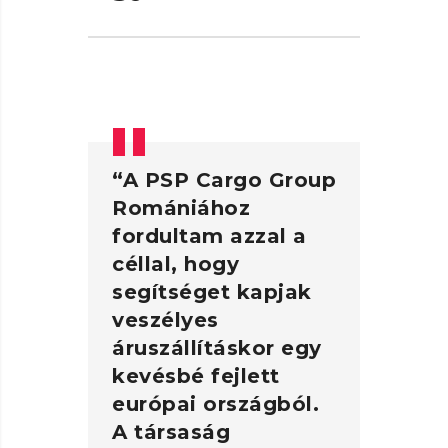
“A PSP Cargo Group
“
Romániához
R
fordultam azzal a
po
céllal, hogy
le
segítséget kapjak
ne
veszélyes
üz
áruszállításkor egy
vá
kevésbé fejlett
m
európai országból.
em
A társaság
g